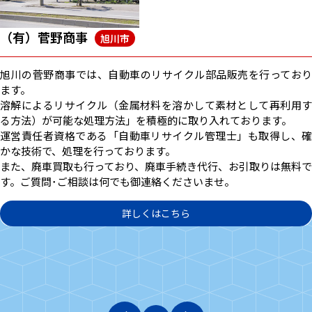
（株）富士商会
札幌市北区
販売を行っており
札幌市北区の富士商会が、廃車や事故車を高く
理由は、買取した車から使用できる部品を中古
材として再利用す
し、販売しているからです。
ております。
廃車・事故車や年式の古い車の買取、廃車の引
士」も取得し、確
手続き等を行っています。
また、自動車の中古パーツは全品保証付きで、プ
お引取りは無料で
しいチェックをクリアしたもののみ販売の対象と
車の部品の外装・内装・エンジン・ミッション
ック用の部品各種も取り扱っております。
廃車買取や中古部品のことなら、札幌市北区の
にお問合せください。
詳しくはこちら