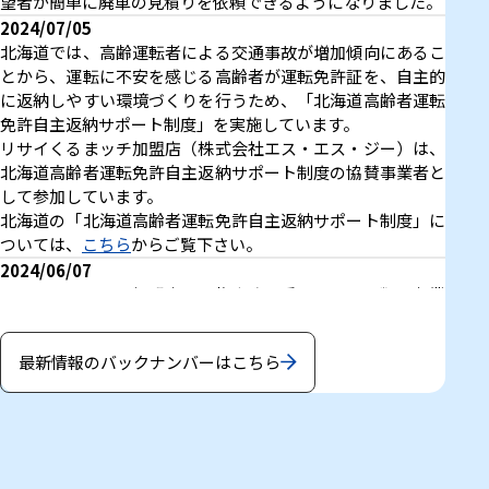
望者が簡単に廃車の見積りを依頼できるようになりました。
2024/07/05
北海道では、高齢運転者による交通事故が増加傾向にあるこ
とから、運転に不安を感じる高齢者が運転免許証を、自主的
に返納しやすい環境づくりを行うため、「北海道高齢者運転
免許自主返納サポート制度」を実施しています。
リサイくるまッチ加盟店（株式会社エス・エス・ジー）は、
北海道高齢者運転免許自主返納サポート制度の協賛事業者と
して参加しています。
北海道の「北海道高齢者運転免許自主返納サポート制度」に
ついては、
こちら
からご覧下さい。
2024/06/07
リサイくるまッチ加盟店の古物商許可番号、フロン類回収業
者許可番号、破砕業許可番号を掲載しました。
加盟店の一覧ページは、
こちら
からご覧下さい。
最新情報のバックナンバーはこちら
2024/03/18
3月と4月はリサイくるまッチ加盟店、春の廃車買取の強化月
間です。この機会に、全道のリサイクルマッチ加盟店43店舗
でお車の廃車行いましょう。廃車・事故車買取の専門業者だ
から出来る、廃車の高価買取を行います。
加盟店の一覧ページは、
こちら
からご覧下さい。