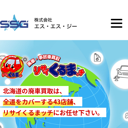
toggle
navigati
北海道の廃車買取は、
全道をカバーする43店舗
、
リサイくるまッチ
にお任せ下さい。