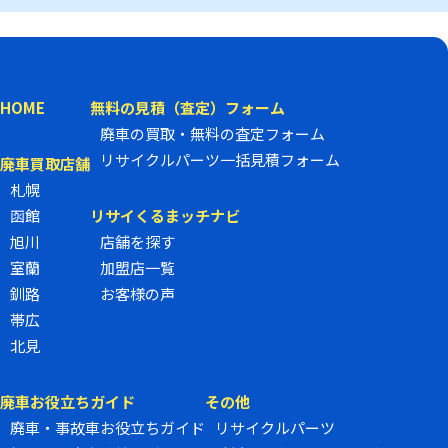
2023/03/07
3月1日～5月31日はリサイくるまッチ加盟店、廃車買取の強
化期間です。この機会に、全道のリサイクルマッチ加盟店43
店舗でお車の廃車行いましょう。廃車・事故車買取の専門業
HOME
無料の見積（査定）フォーム
者だからできる、廃車の高価買取を行います。
ネットで簡単にお見積ができます。
廃車の買取・無料の査定フォーム
あなたの愛車、買取価格を査定しましょう！
リサイクルパーツ一括見積フォーム
廃車買取店舗
2022/12/15
札幌
株式会社エス・エス・ジーは、持続可能な社会の実現を目指
函館
リサイくるまッチナビ
し、SDGsの精神を企業活動として取り組む事と致しまし
旭川
店舗を探す
た。
SDGsについては、
室蘭
加盟店一覧
こちら
からご覧下さい。
2022/10/01
釧路
お客様の声
10月と11月はリサイくるまッチ加盟店、廃車買取の強化月間
帯広
です。この機会に、全道のリサイクルマッチ加盟店43店舗で
北見
お車の廃車行いましょう。廃車・事故車買取の専門業者だか
ら出来る、廃車の高価買取を行います。
加盟店の一覧ページは、
廃車お役立ちガイド
こちら
その他
からご覧下さい。
2022/09/02
廃車・事故車お役立ちガイド
リサイクルパーツ
廃車なんでも相談室に頂いたご質問