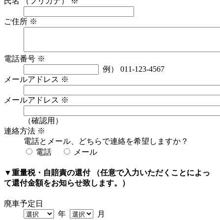
氏名 （フリガナ）
※
ご住所
※
電話番号
※
例） 011-123-4567
メールアドレス
※
メールアドレス
※
（確認用）
連絡方法
※
電話とメール、どちらで連絡を希望しますか？
電話
メール
▼重量税・自賠責の還付
（任意で入力いただくことによっ
て還付金額をお知らせ致します。）
廃車予定日
年
月