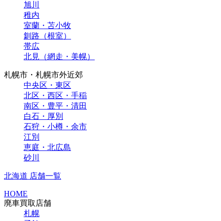
旭川
稚内
室蘭・苫小牧
釧路（根室）
帯広
北見（網走・美幌）
札幌市・札幌市外近郊
中央区・東区
北区・西区・手稲
南区・豊平・清田
白石・厚別
石狩・小樽・余市
江別
恵庭・北広島
砂川
北海道 店舗一覧
HOME
廃車買取店舗
札幌