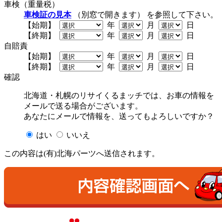
車検（重量税）
車検証の見本
（別窓で開きます） を参照して下さい。
【始期】
年
月
日
【終期】
年
月
日
自賠責
【始期】
年
月
日
【終期】
年
月
日
確認
北海道・札幌のリサイくるまッチでは、お車の情報を
メールで送る場合がございます。
あなたにメールで情報を、送ってもよろしいですか？
はい
いいえ
この内容は(有)北海パーツへ送信されます。