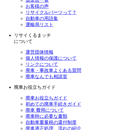
加盟店一覧
お客様の声
リサイクルパーツって？
自動車の用語集
運輸局リスト
リサイくるまッチ
について
運営団体情報
個人情報の保護について
リンクについて
廃車・事故車よくある質問
廃車なんでも相談室
廃車お役立ちガイド
廃車お役立ちガイド
初めての廃車手続きガイド
廃車 費用について
廃車時に必要な書類
自動車重量税の還付制度
廃車適正処理、流れの紹介