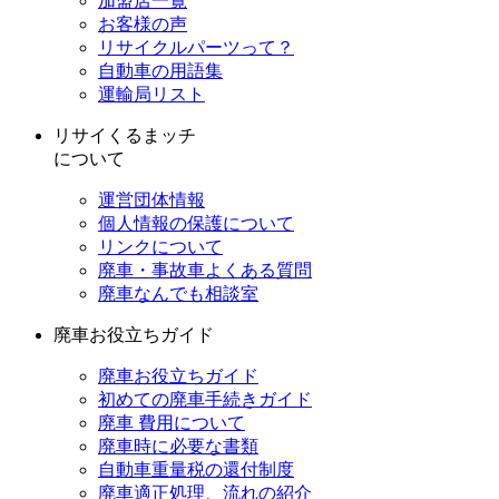
加盟店一覧
お客様の声
リサイクルパーツって？
自動車の用語集
運輸局リスト
リサイくるまッチ
について
運営団体情報
個人情報の保護について
リンクについて
廃車・事故車よくある質問
廃車なんでも相談室
廃車お役立ちガイド
廃車お役立ちガイド
初めての廃車手続きガイド
廃車 費用について
廃車時に必要な書類
自動車重量税の還付制度
廃車適正処理、流れの紹介