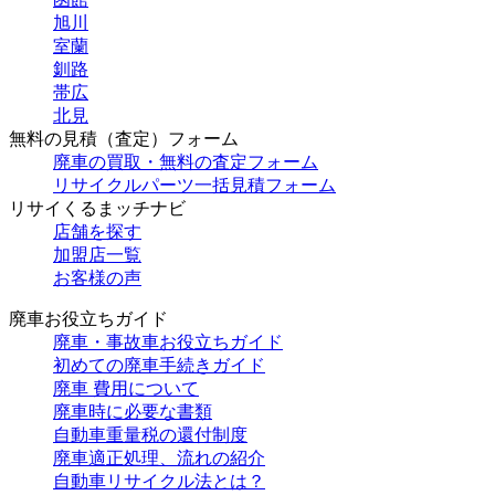
旭川
室蘭
釧路
帯広
北見
無料の見積（査定）フォーム
廃車の買取・無料の査定フォーム
リサイクルパーツ一括見積フォーム
リサイくるまッチナビ
店舗を探す
加盟店一覧
お客様の声
廃車お役立ちガイド
廃車・事故車お役立ちガイド
初めての廃車手続きガイド
廃車 費用について
廃車時に必要な書類
自動車重量税の還付制度
廃車適正処理、流れの紹介
自動車リサイクル法とは？