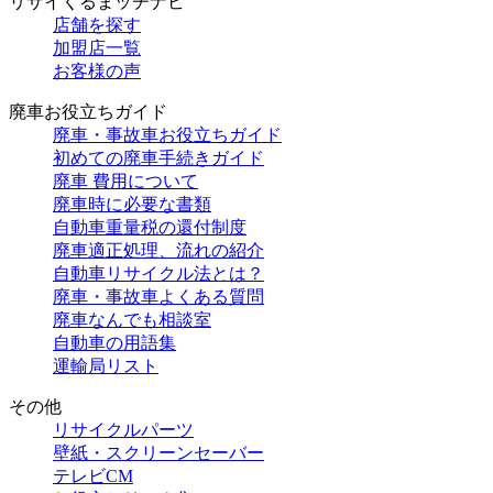
リサイくるまッチナビ
店舗を探す
加盟店一覧
お客様の声
廃車お役立ちガイド
廃車・事故車お役立ちガイド
初めての廃車手続きガイド
廃車 費用について
廃車時に必要な書類
自動車重量税の還付制度
廃車適正処理、流れの紹介
自動車リサイクル法とは？
廃車・事故車よくある質問
廃車なんでも相談室
自動車の用語集
運輸局リスト
その他
リサイクルパーツ
壁紙・スクリーンセーバー
テレビCM