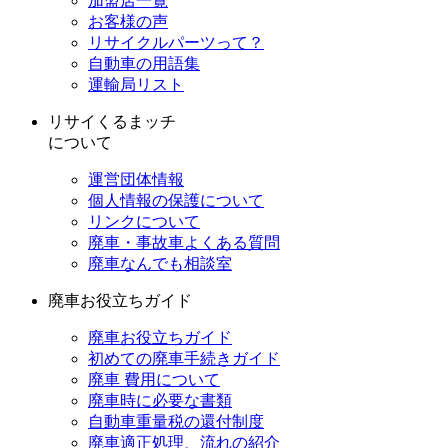
加盟店一覧
お客様の声
リサイクルパーツって？
自動車の用語集
運輸局リスト
リサイくるまッチ
について
運営団体情報
個人情報の保護について
リンクについて
廃車・事故車よくある質問
廃車なんでも相談室
廃車お役立ちガイド
廃車お役立ちガイド
初めての廃車手続きガイド
廃車 費用について
廃車時に必要な書類
自動車重量税の還付制度
廃車適正処理、流れの紹介