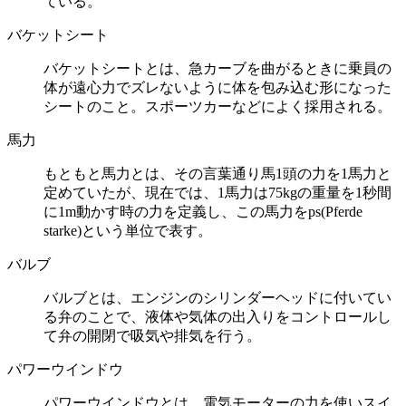
ている。
バケットシート
バケットシートとは、急カーブを曲がるときに乗員の
体が遠心力でズレないように体を包み込む形になった
シートのこと。スポーツカーなどによく採用される。
馬力
もともと馬力とは、その言葉通り馬1頭の力を1馬力と
定めていたが、現在では、1馬力は75kgの重量を1秒間
に1m動かす時の力を定義し、この馬力をps(Pferde
starke)という単位で表す。
バルブ
バルブとは、エンジンのシリンダーヘッドに付いてい
る弁のことで、液体や気体の出入りをコントロールし
て弁の開閉で吸気や排気を行う。
パワーウインドウ
パワーウインドウとは、電気モーターの力を使いスイ