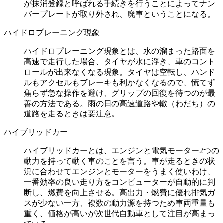
が抹消登録と呼ばれる手続きを行うことによってナン
バープレートが取り外され、廃車ということになる。
ハイドロプレーニング現象
ハイドロプレーニング現象とは、水の溜まった路面を
高速で走行した場合、タイヤが水に浮き、車のコント
ロールが出来なくなる現象。タイヤは空転し、ハンド
ルもアクセルもブレーキも利かなくなるので、慌てず
焦らず急な操作を避け、グリップの回復を待つのが最
善の方法である。雨の日の高速道路や轍（わだち）の
道路を走るときは要注意。
ハイブリッドカー
ハイブリッドカーとは、エンジンと電気モーター2つの
動力を持って動く車のことを言う。車が走るときの状
況に合わせてエンジンとモーターをうまく使いわけ、
一番効率の良い走り方をコンピューターが自動的に判
断し、燃費を向上させる。高出力・燃費に優れ排気ガ
スが少ない一方、複数の動力源を持つため車両重量も
重く、価格が高いが次世代自動車として注目が高まっ