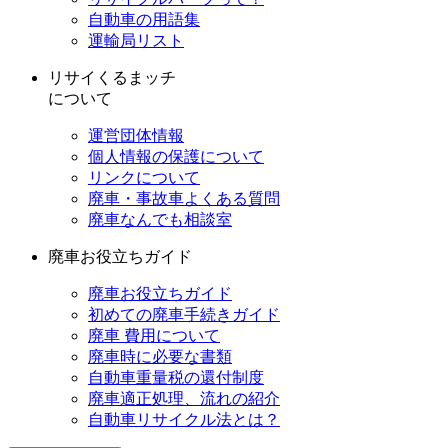
自動車の用語集
運輸局リスト
リサイくるまッチ
について
運営団体情報
個人情報の保護について
リンクについて
廃車・事故車よくある質問
廃車なんでも相談室
廃車お役立ちガイド
廃車お役立ちガイド
初めての廃車手続きガイド
廃車 費用について
廃車時に必要な書類
自動車重量税の還付制度
廃車適正処理、流れの紹介
自動車リサイクル法とは？