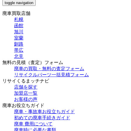
toggle navigation
廃車買取店舗
札幌
函館
旭川
室蘭
釧路
帯広
北見
無料の見積（査定）フォーム
廃車の買取・無料の査定フォーム
リサイクルパーツ一括見積フォーム
リサイくるまッチナビ
店舗を探す
加盟店一覧
お客様の声
廃車お役立ちガイド
廃車・事故車お役立ちガイド
初めての廃車手続きガイド
廃車 費用について
廃車時に必要な書類