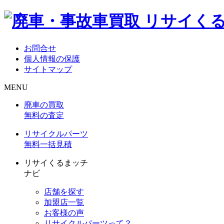
お問合せ
個人情報の保護
サイトマップ
MENU
廃車の買取
無料の査定
リサイクルパーツ
無料一括見積
リサイくるまッチ
ナビ
店舗を探す
加盟店一覧
お客様の声
リサイクルパーツって？