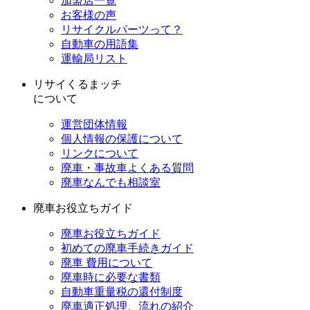
加盟店一覧
お客様の声
リサイクルパーツって？
自動車の用語集
運輸局リスト
リサイくるまッチ
について
運営団体情報
個人情報の保護について
リンクについて
廃車・事故車よくある質問
廃車なんでも相談室
廃車お役立ちガイド
廃車お役立ちガイド
初めての廃車手続きガイド
廃車 費用について
廃車時に必要な書類
自動車重量税の還付制度
廃車適正処理、流れの紹介