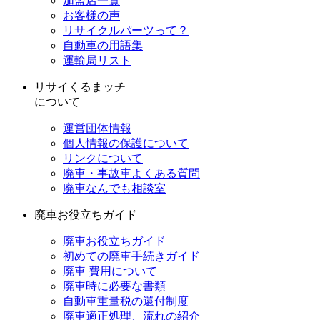
加盟店一覧
お客様の声
リサイクルパーツって？
自動車の用語集
運輸局リスト
リサイくるまッチ
について
運営団体情報
個人情報の保護について
リンクについて
廃車・事故車よくある質問
廃車なんでも相談室
廃車お役立ちガイド
廃車お役立ちガイド
初めての廃車手続きガイド
廃車 費用について
廃車時に必要な書類
自動車重量税の還付制度
廃車適正処理、流れの紹介