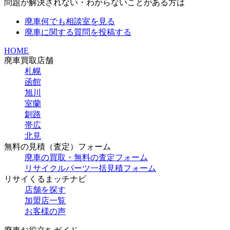
問題が解決されない・わからないことがある方は
廃車何でも相談室を見る
廃車に関する質問を投稿する
HOME
廃車買取店舗
札幌
函館
旭川
室蘭
釧路
帯広
北見
無料の見積（査定）フォーム
廃車の買取・無料の査定フォーム
リサイクルパーツ一括見積フォーム
リサイくるまッチナビ
店舗を探す
加盟店一覧
お客様の声