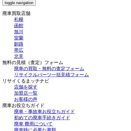
toggle navigation
廃車買取店舗
札幌
函館
旭川
室蘭
釧路
帯広
北見
無料の見積（査定）フォーム
廃車の買取・無料の査定フォーム
リサイクルパーツ一括見積フォーム
リサイくるまッチナビ
店舗を探す
加盟店一覧
お客様の声
廃車お役立ちガイド
廃車・事故車お役立ちガイド
初めての廃車手続きガイド
廃車 費用について
廃車時に必要な書類