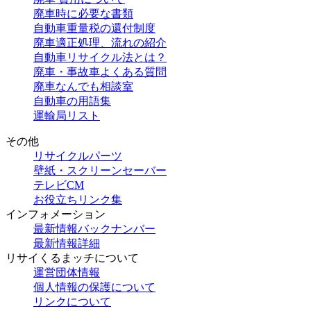
廃車時に必要な書類
自動車重量税の還付制度
廃車適正処理、流れの紹介
自動車リサイクル法とは？
廃車・事故車よくある質問
廃車なんでも相談室
自動車の用語集
運輸局リスト
その他
リサイクルパーツ
壁紙・スクリーンセーバー
テレビCM
お役立ちリンク集
インフォメーション
最新情報バックナンバー
最新情報詳細
リサイくるまッチについて
運営団体情報
個人情報の保護について
リンクについて