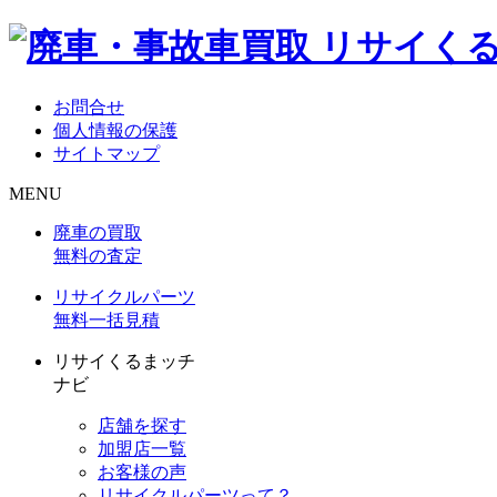
お問合せ
個人情報の保護
サイトマップ
MENU
廃車の買取
無料の査定
リサイクルパーツ
無料一括見積
リサイくるまッチ
ナビ
店舗を探す
加盟店一覧
お客様の声
リサイクルパーツって？