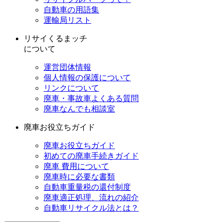
自動車の用語集
運輸局リスト
リサイくるまッチ
について
運営団体情報
個人情報の保護について
リンクについて
廃車・事故車よくある質問
廃車なんでも相談室
廃車お役立ちガイド
廃車お役立ちガイド
初めての廃車手続きガイド
廃車 費用について
廃車時に必要な書類
自動車重量税の還付制度
廃車適正処理、流れの紹介
自動車リサイクル法とは？