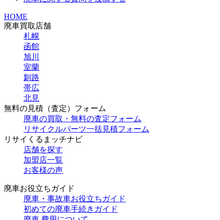
HOME
廃車買取店舗
札幌
函館
旭川
室蘭
釧路
帯広
北見
無料の見積（査定）フォーム
廃車の買取・無料の査定フォーム
リサイクルパーツ一括見積フォーム
リサイくるまッチナビ
店舗を探す
加盟店一覧
お客様の声
廃車お役立ちガイド
廃車・事故車お役立ちガイド
初めての廃車手続きガイド
廃車 費用について